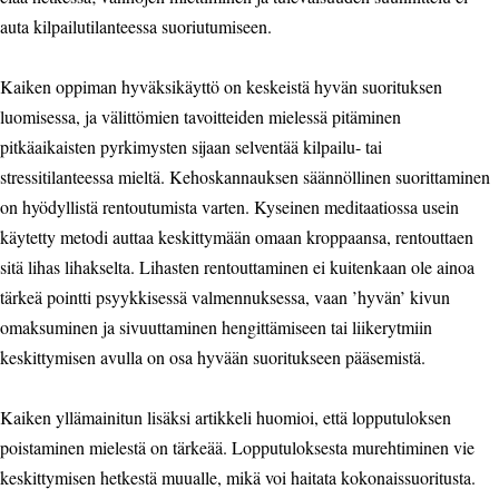
auta kilpailutilanteessa suoriutumiseen.
Kaiken oppiman hyväksikäyttö on keskeistä hyvän suorituksen
luomisessa, ja välittömien tavoitteiden mielessä pitäminen
pitkäaikaisten pyrkimysten sijaan selventää kilpailu- tai
stressitilanteessa mieltä. Kehoskannauksen säännöllinen suorittaminen
on hyödyllistä rentoutumista varten. Kyseinen meditaatiossa usein
käytetty metodi auttaa keskittymään omaan kroppaansa, rentouttaen
sitä lihas lihakselta. Lihasten rentouttaminen ei kuitenkaan ole ainoa
tärkeä pointti psyykkisessä valmennuksessa, vaan ’hyvän’ kivun
omaksuminen ja sivuuttaminen hengittämiseen tai liikerytmiin
keskittymisen avulla on osa hyvään suoritukseen pääsemistä.
Kaiken yllämainitun lisäksi artikkeli huomioi, että lopputuloksen
poistaminen mielestä on tärkeää. Lopputuloksesta murehtiminen vie
keskittymisen hetkestä muualle, mikä voi haitata kokonaissuoritusta.