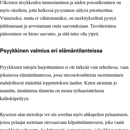
Ulkoisten ärsykkeiden tunnustaminen ja niiden poissulkeminen on
myös oleellista, jotta hetkessä pysyminen säilyisi prioriteettina.
Viimeiseksi, mutta ei vähäisimmäksi, on merkityksellistä pystyä
juhlistamaan ja arvostamaan omia saavutuksiaan. Tavoitteisiinsa
pääseminen on hieno saavutus, ja siitä tulee olla ylpeä.
Psyykkinen valmius eri elämäntilanteissa
Psyykkisten taitojen harjoittaminen ei ole tärkeää vain urheilussa, vaan
jokaisessa elämäntilanteessa, jossa stressiolosuhteista suoriutuminen
mahdollisesti määrittää lopputuloksen laadun. Kuten aiemmin jo
mainittu, tämänlaisia tilanteita on monia työhaastatteluista
kalliokiipeilyyn.
Kyseisen alan metodeja voi siis soveltaa myös uhkapelien pelaamiseen,
joissa pelaajat asetetaan stressaavaan kilpailutilanteeseen, joka vaatii
psyykkistä vahvuutta, keskittymistä, rentoutumista, ja kaikkien taitojen