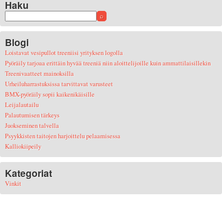
Haku
Blogi
Loistavat vesipullot treeniisi yrityksen logolla
Pyöräily tarjoaa erittäin hyvää treeniä niin aloittelijoille kuin ammattilaisillekin
Treenivaatteet mainoksilla
Urheiluharrastuksissa tarvittavat varusteet
BMX-pyöräily sopii kaikenikäisille
Leijalautailu
Palautumisen tärkeys
Juokseminen talvella
Psyykkisten taitojen harjoittelu pelaamisessa
Kalliokiipeily
Kategoriat
Vinkit