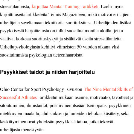
stressitilanteista,
kirjoittaa Mental Training –artikkeli
. Loehr myös
kirjoitti useita artikkeleita Tennis Magazineen, mikä motivoi eri lajien
urheilijoita soveltamaan tekniikoita suorituksiinsa. Urheilijoiden lisäksi
psyykkisestä harjoittelusta on tullut suosittua monilla aloilla, jotka
vaativat korkeaa suorituskykyä ja sisältävät useita stressitilanteita.
Urheilupsykologiasta kehittyi viimeisten 50 vuoden aikana yksi
suosituimmista psykologian tieteenhaaroista.
Psyykkiset taidot ja niiden harjoittelu
Ohio Center for Sport Psychology -sivuston
The Nine Mental Skills of
Successful Athletes
-artikkelin mukaan asenne, motivaatio, tavoitteet ja
sitoutuminen, ihmistaidot, positiivinen itseään tsemppaus, psyykkinen
mielikuvien maalailu, ahdistuksen ja tunteiden tehokas käsittely, sekä
keskittyminen ovat yhdeksän psyykkistä taitoa, jotka tekevät
urheilijasta menestyvän.