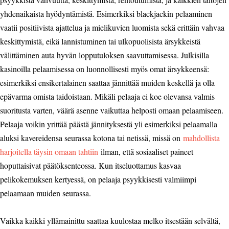
yhdenaikaista hyödyntämistä. Esimerkiksi blackjackin pelaaminen
vaatii positiivista ajattelua ja mielikuvien luomista sekä erittäin vahvaa
keskittymistä, eikä lannistuminen tai ulkopuolisista ärsykkeistä
välittäminen auta hyvän lopputuloksen saavuttamisessa. Julkisilla
kasinoilla pelaamisessa on luonnollisesti myös omat ärsykkeensä:
esimerkiksi ensikertalainen saattaa jännittää muiden keskellä ja olla
epävarma omista taidoistaan. Mikäli pelaaja ei koe olevansa valmis
suoritusta varten, väärä asenne vaikuttaa helposti omaan pelaamiseen.
Pelaaja voikin yrittää päästä jännityksestä yli esimerkiksi pelaamalla
aluksi kavereidensa seurassa kotona tai netissä, missä on
mahdollista
harjoitella täysin omaan tahtiin
ilman, että sosiaaliset paineet
hoputtaisivat päätöksenteossa. Kun itseluottamus kasvaa
pelikokemuksen kertyessä, on pelaaja psyykkisesti valmiimpi
pelaamaan muiden seurassa.
Vaikka kaikki yllämainittu saattaa kuulostaa melko itsestään selvältä,