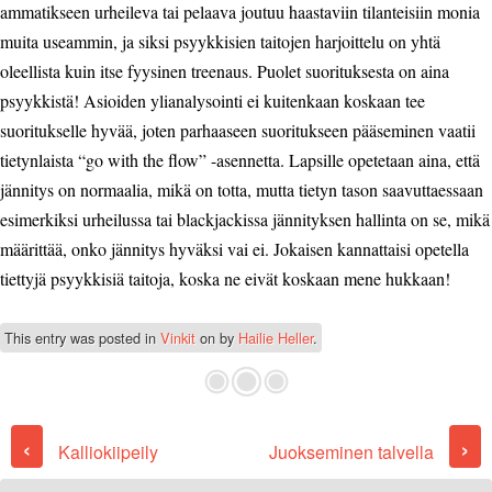
ammatikseen urheileva tai pelaava joutuu haastaviin tilanteisiin monia
muita useammin, ja siksi psyykkisien taitojen harjoittelu on yhtä
oleellista kuin itse fyysinen treenaus. Puolet suorituksesta on aina
psyykkistä! Asioiden ylianalysointi ei kuitenkaan koskaan tee
suoritukselle hyvää, joten parhaaseen suoritukseen pääseminen vaatii
tietynlaista “go with the flow” -asennetta. Lapsille opetetaan aina, että
jännitys on normaalia, mikä on totta, mutta tietyn tason saavuttaessaan
esimerkiksi urheilussa tai blackjackissa jännityksen hallinta on se, mikä
määrittää, onko jännitys hyväksi vai ei. Jokaisen kannattaisi opetella
tiettyjä psyykkisiä taitoja, koska ne eivät koskaan mene hukkaan!
This entry was posted in
Vinkit
on
by
Hailie Heller
.
Post navigation
‹
›
Kalliokiipeily
Juokseminen talvella