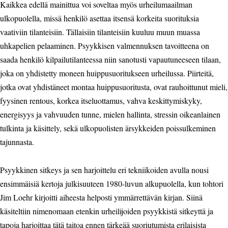
Kaikkea edellä mainittua voi soveltaa myös urheilumaailman
ulkopuolella, missä henkilö asettaa itsensä korkeita suorituksia
vaativiin tilanteisiin. Tällaisiin tilanteisiin kuuluu muun muassa
uhkapelien pelaaminen. Psyykkisen valmennuksen tavoitteena on
saada henkilö kilpailutilanteessa niin sanotusti vapautuneeseen tilaan,
joka on yhdistetty moneen huippusuoritukseen urheilussa. Piirteitä,
jotka ovat yhdistäneet montaa huippusuoritusta, ovat rauhoittunut mieli,
fyysinen rentous, korkea itseluottamus, vahva keskittymiskyky,
energisyys ja vahvuuden tunne, mielen hallinta, stressin oikeanlainen
tulkinta ja käsittely, sekä ulkopuolisten ärsykkeiden poissulkeminen
tajunnasta.
Psyykkinen sitkeys ja sen harjoittelu eri tekniikoiden avulla nousi
ensimmäisiä kertoja julkisuuteen 1980-luvun alkupuolella, kun tohtori
Jim Loehr kirjoitti aiheesta helposti ymmärrettävän kirjan. Siinä
käsiteltiin nimenomaan etenkin urheilijoiden psyykkistä sitkeyttä ja
tapoja harjoittaa tätä taitoa ennen tärkeää suoriutumista erilaisista