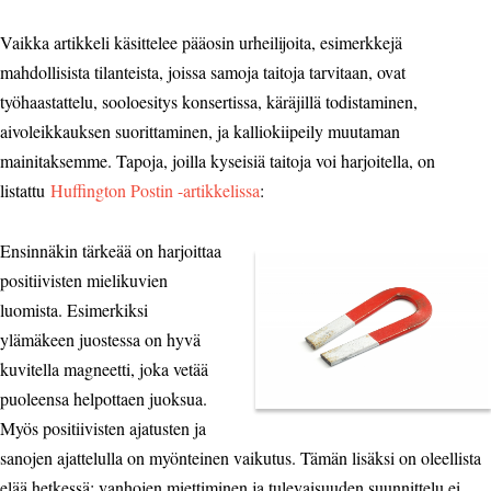
Vaikka artikkeli käsittelee pääosin urheilijoita, esimerkkejä
mahdollisista tilanteista, joissa samoja taitoja tarvitaan, ovat
työhaastattelu, sooloesitys konsertissa, käräjillä todistaminen,
aivoleikkauksen suorittaminen, ja kalliokiipeily muutaman
mainitaksemme. Tapoja, joilla kyseisiä taitoja voi harjoitella, on
listattu
Huffington Postin -artikkelissa
:
Ensinnäkin tärkeää on harjoittaa
positiivisten mielikuvien
luomista. Esimerkiksi
ylämäkeen juostessa on hyvä
kuvitella magneetti, joka vetää
puoleensa helpottaen juoksua.
Myös positiivisten ajatusten ja
sanojen ajattelulla on myönteinen vaikutus. Tämän lisäksi on oleellista
elää hetkessä; vanhojen miettiminen ja tulevaisuuden suunnittelu ei